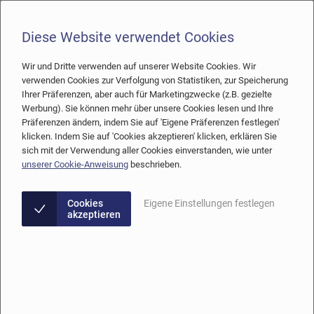
Diese Website verwendet Cookies
Wir und Dritte verwenden auf unserer Website Cookies. Wir
verwenden Cookies zur Verfolgung von Statistiken, zur Speicherung
Barcelona
Spanien
Klinik wechseln
Ihrer Präferenzen, aber auch für Marketingzwecke (z.B. gezielte
Werbung). Sie können mehr über unsere Cookies lesen und Ihre
Präferenzen ändern, indem Sie auf 'Eigene Präferenzen festlegen'
Meine Wellness Kliniek Barcelona
klicken. Indem Sie auf 'Cookies akzeptieren' klicken, erklären Sie
sich mit der Verwendung aller Cookies einverstanden, wie unter
Ihrer persönlichen Daten
unserer Cookie-Anweisung
beschrieben.
E-Mail
Cookies
Eigene Einstellungen festlegen
akzeptieren
Wählen Sie ein Passwort
Mobiltelefonnummer (GSM)
Ich möchte eine SMS / WhatsApp message erhalten (z.B. Erinnerung